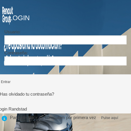
LOGIN
Usuario:
Contraseña:
Entrar
Has olvidado tu contraseña?
ogin Randstad
Para introducir su curriculum por primera vez
Pulse aquí